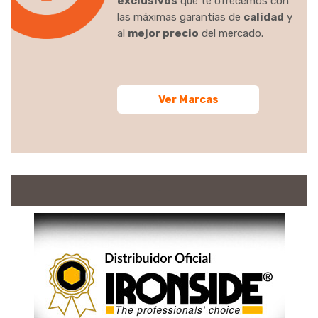
Disfruta de los
productos
exclusivos
que te ofrecemos con
las máximas garantías de
calidad
y
al
mejor precio
del mercado.
Ver Marcas
-