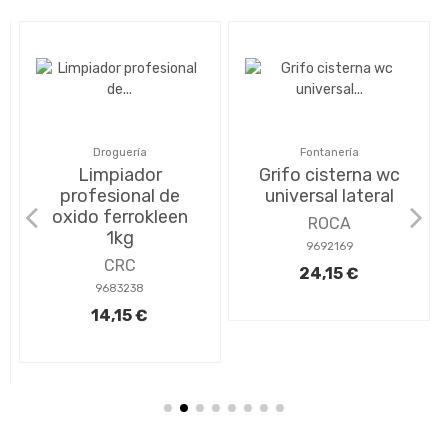
Productos Destacados
Droguería
Fontanería
Limpiador
Grifo cisterna wc
profesional de
universal lateral
oxido ferrokleen
ROCA
1kg
9692169
CRC
24,15 €
9683238
14,15 €